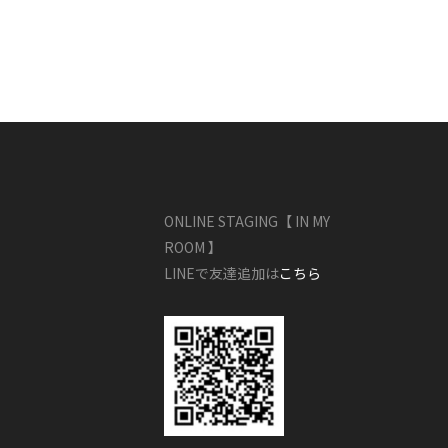
ONLINE STAGING【 IN MY
ROOM 】
LINEで友達追加は
こちら