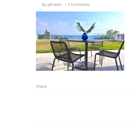
By
gift-adm
0 Comments
Share