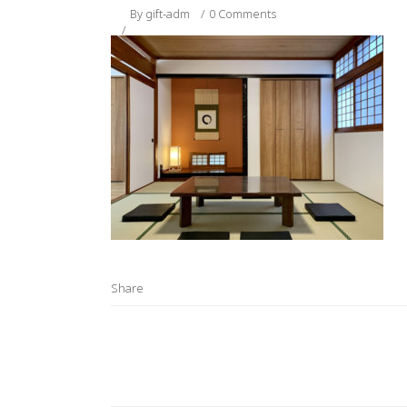
By
gift-adm
0 Comments
Share