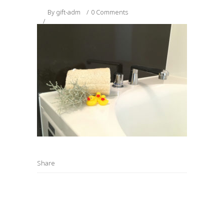
By
gift-adm
0 Comments
Share