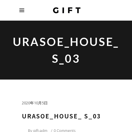
URASOE_HOUSE_
S_03
2020年10月5日
URASOE_HOUSE_ S_03
By
gift-adm
0 Comments