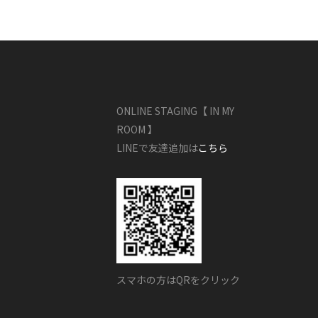
ONLINE STAGING【 IN MY
ROOM 】
LINEで友達追加は
こちら
スマホの方はQRをクリック