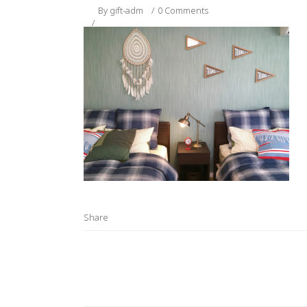
By
gift-adm
0 Comments
Share