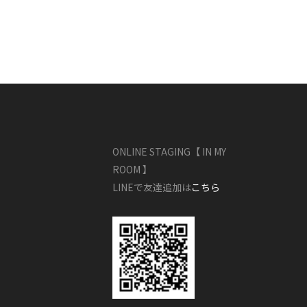
ONLINE STAGING【 IN MY
ROOM 】
LINEで友達追加は
こちら