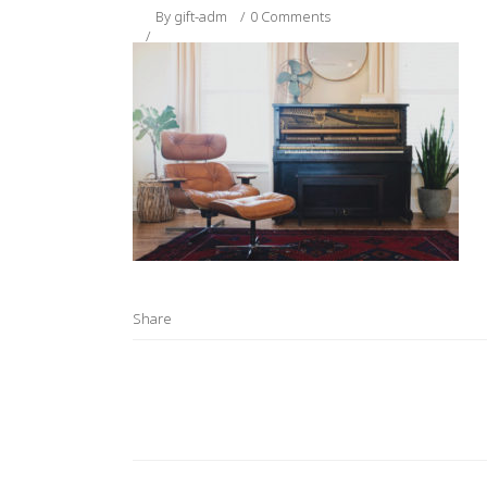
By
gift-adm
0 Comments
Share