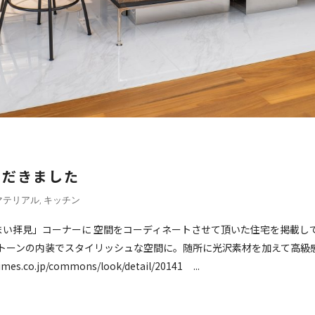
ただきました
マテリアル
,
キッチン
お住まい拝見」コーナーに 空間をコーディネートさせて頂いた住宅を掲載し
トーンの内装でスタイリッシュな空間に。随所に光沢素材を加えて高級
s.co.jp/commons/look/detail/20141