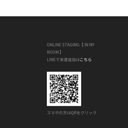
ONLINE STAGING【 IN MY
ROOM 】
LINEで友達追加は
こちら
スマホの方はQRをクリック