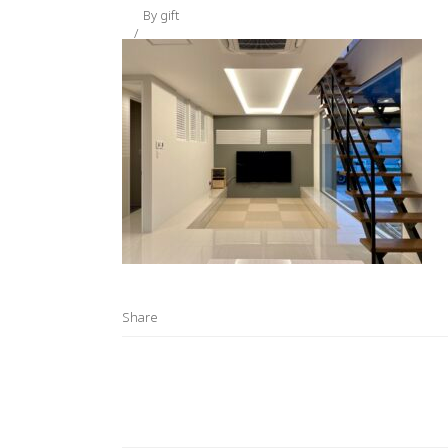
By
gift
Share