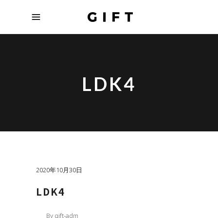
LDK4
2020年10月30日
LDK4
By
gift-adm