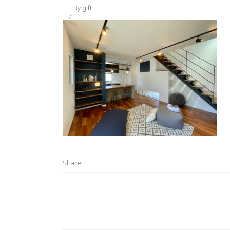
By
gift
Share